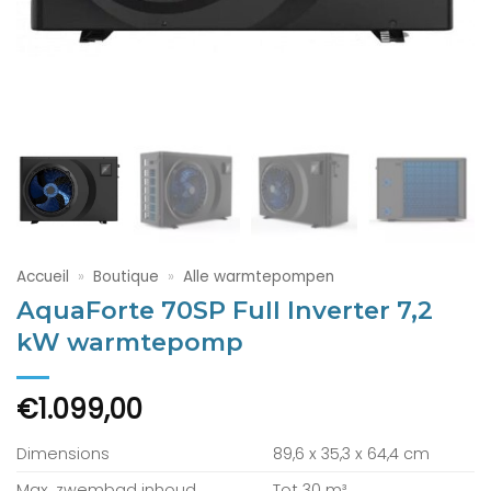
Accueil
»
Boutique
»
Alle warmtepompen
AquaForte 70SP Full Inverter 7,2
kW warmtepomp
€
1.099,00
Dimensions
89,6 x 35,3 x 64,4 cm
Max. zwembad inhoud
Tot 30 m³