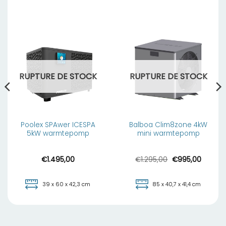
RUPTURE DE STOCK
RUPTURE DE STOCK
Poolex SPAwer ICESPA
Balboa Clim8zone 4kW
5kW warmtepomp
mini warmtepomp
Le
Le
€
1.495,00
€
1.295,00
€
995,00
prix
prix
initial
actuel
était :
est :
€1.295,00.
€995,0
39 x 60 x 42,3 cm
85 x 40,7 x 41,4 cm