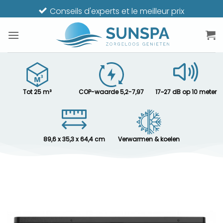
Passer
Conseils d'experts et le meilleur prix
au
contenu
Tot 25 m³
COP-waarde 5,2-7,97
17~27 dB op 10 meter
89,6 x 35,3 x 64,4 cm
Verwarmen & koelen