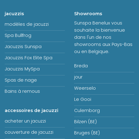
jacuzzis
Showrooms
Sunspa Benelux vous
modèles de jacuzzi
souhaite la bienvenue
Spa Bullfrog
dans l'un de nos
showrooms aux Pays-Bas
Jacuzzis Sunspa
ou en Belgique.
Jacuzzis Fox Elite Spa
Breda
Jacuzzis MySpa
jour
Spas de nage
Weerselo
Bains à remous
Le Gooi
Culemborg
accessoires de jacuzzi
acheter un jacuzzi
Bilzen (BE)
couverture de jacuzzi
Bruges (BE)