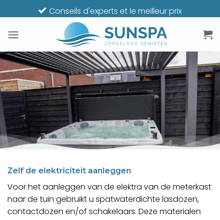
Passer
Spécialiste du bien-être depuis 2005
au
contenu
Zelf de elektriciteit aanleggen
Voor het aanleggen van de elektra van de meterkast
naar de tuin gebruikt u spatwaterdichte lasdozen,
contactdozen en/of schakelaars. Deze materialen