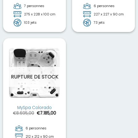
était :
est :
était :
est :
€10.400,00.
€8.595,00.
€8.900,00.
€7.35
7 personnes
6 personnes
275 x 228 x 100 cm
227 x 227 x 90 cm
103 jets
73 jets
RUPTURE DE STOCK
MySpa Colorado
Le
Le
€
8.695,00
€
7.185,00
prix
prix
initial
actuel
était :
est :
€8.695,00.
€7.185,00.
6 personnes
212 x 212 x 90 cm