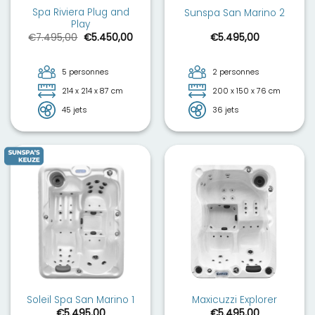
Spa Riviera Plug and
Sunspa San Marino 2
Play
Le
Le
€
7.495,00
€
5.450,00
€
5.495,00
prix
prix
initial
actuel
était :
est :
€7.495,00.
€5.450,00.
5 personnes
2 personnes
214 x 214 x 87 cm
200 x 150 x 76 cm
45 jets
36 jets
Soleil Spa San Marino 1
Maxicuzzi Explorer
€
5.495,00
€
5.495,00