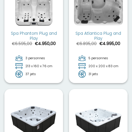
Spa Phantom Plug and
Spa Atlantica Plug and
Play
Play
Le
Le
Le
Le
€
6.595,00
€
4.950,00
€
6.895,00
€
4.995,00
prix
prix
prix
prix
initial
actuel
initial
actue
était :
est :
était :
est :
€6.595,00.
€4.950,00.
€6.895,00.
€4.99
3 personnes
5 personnes
213 x 160 x 76 cm
200 x 200 x 83 cm
37 jets
31 jets