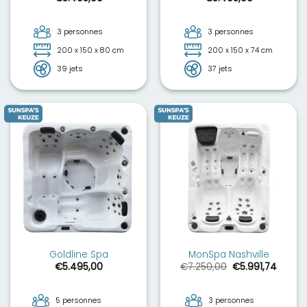
3 personnes
3 personnes
200 x 150 x 80 cm
200 x 150 x 74 cm
39 jets
37 jets
Goldline Spa
MonSpa Nashville
Le
Le
€
5.495,00
€
7.250,00
€
5.991,74
prix
prix
initial
actuel
était :
est :
€7.250,00.
€5.991
5 personnes
3 personnes