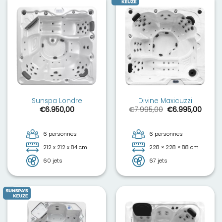
Sunspa Londre
Divine Maxicuzzi
Le
Le
€
6.950,00
€
7.995,00
€
6.995,00
prix
prix
initial
actue
était :
est :
€7.995,00.
€6.99
6 personnes
6 personnes
212 x 212 x 84 cm
228 × 228 × 88 cm
60 jets
67 jets