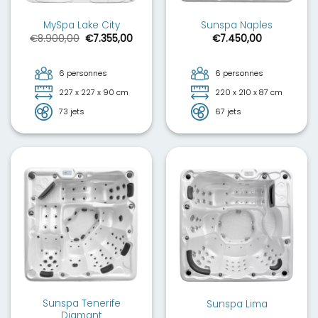
MySpa Lake City
Sunspa Naples
Le
Le
€
8.900,00
€
7.355,00
€
7.450,00
prix
prix
initial
actuel
était :
est :
€8.900,00.
€7.355,00.
6 personnes
6 personnes
227 x 227 x 90 cm
220 x 210 x 87 cm
73 jets
67 jets
Sunspa Tenerife
Sunspa Lima
Diamant