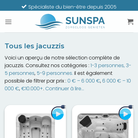
Passer
Spécialiste du bien-être depuis 2005
au
contenu
Tous les jacuzzis
Voici un aperçu de notre sélection complète de
jacuzzis. Consultez nos catégories :
1-3 personnes,
3-
5 personnes
,
5-9 personnes.
Il est également
possible de filtrer par prix :
0 € – 6 000 €
,
6 000 € – 10
000 €
,
€10.000+
.
Continuer à lire…