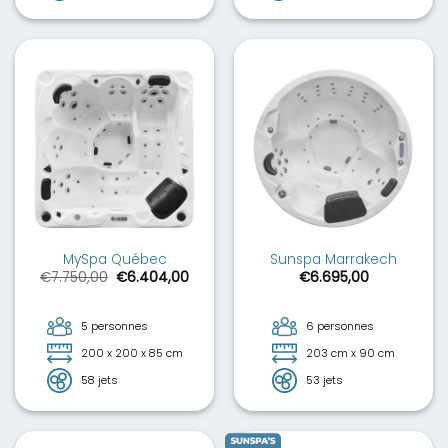
MySpa Québec
Sunspa Marrakech
Le
Le
€
7.750,00
€
6.404,00
€
6.695,00
prix
prix
initial
actuel
était :
est :
€7.750,00.
€6.404,00.
5 personnes
6 personnes
200 x 200 x 85 cm
203 cm x 90 cm
58 jets
53 jets