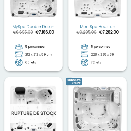
MySpa Double Dutch
Mon Spa Houston
Le
Le
Le
Le
€
8.695,00
€
7.186,00
€
9.295,00
€
7.282,00
prix
prix
prix
prix
initial
actuel
initial
actue
était :
est :
était :
est :
€8.695,00.
€7.186,00.
€9.295,00.
€7.282
5 personnes
5 personnes
212 x 212 x 89 cm
228 x 228 x 89
65 jets
72 jets
RUPTURE DE STOCK