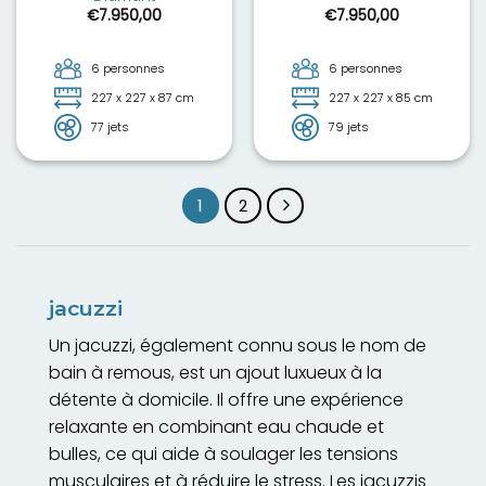
€
7.950,00
€
7.950,00
6 personnes
6 personnes
227 x 227 x 87 cm
227 x 227 x 85 cm
77 jets
79 jets
1
2
jacuzzi
Un jacuzzi, également connu sous le nom de
bain à remous, est un ajout luxueux à la
détente à domicile. Il offre une expérience
relaxante en combinant eau chaude et
bulles, ce qui aide à soulager les tensions
musculaires et à réduire le stress. Les jacuzzis