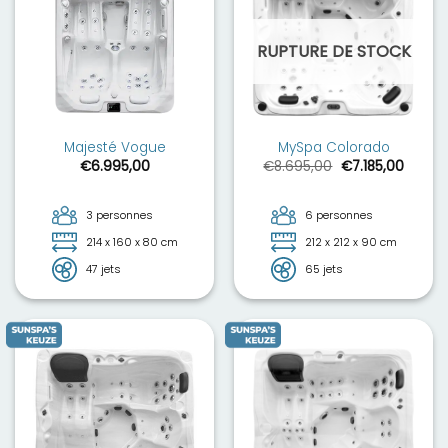
RUPTURE DE STOCK
Majesté Vogue
MySpa Colorado
Le
Le
€
6.995,00
€
8.695,00
€
7.185,00
prix
prix
initial
actuel
était :
est :
€8.695,00.
€7.185
3 personnes
6 personnes
214 x 160 x 80 cm
212 x 212 x 90 cm
47 jets
65 jets