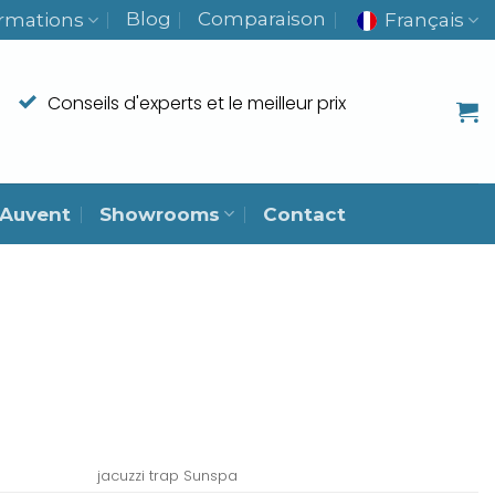
Blog
Comparaison
Français
ormations
Spécialiste du bien-être depuis 2005
Conseils d'experts et le meilleur prix
Techniciens de service propres
Plus de 60 000 clients satisfaits
Auvent
Showrooms
Contact
jacuzzi trap Sunspa