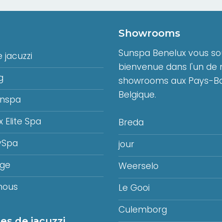
Showrooms
Sunspa Benelux vous sou
 jacuzzi
bienvenue dans l'un de 
g
showrooms aux Pays-Ba
Belgique.
unspa
x Elite Spa
Breda
ySpa
jour
age
Weerselo
mous
Le Gooi
Culemborg
es de jacuzzi