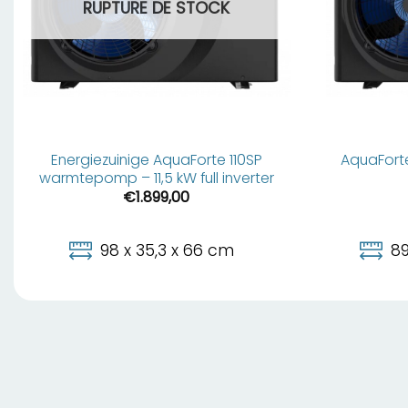
RUPTURE DE STOCK
Energiezuinige AquaForte 110SP
AquaForte
warmtepomp – 11,5 kW full inverter
€
1.899,00
98 x 35,3 x 66 cm
89