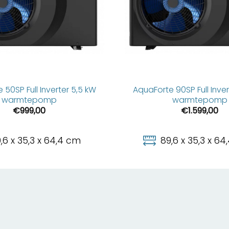
 50SP Full Inverter 5,5 kW
AquaForte 90SP Full Inver
warmtepomp
warmtepomp
€
999,00
€
1.599,00
,6 x 35,3 x 64,4 cm
89,6 x 35,3 x 6