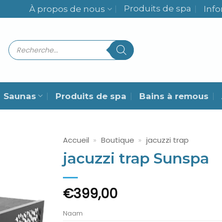
Produits de spa
À propos de nous
Inf
Recherche
de
produits
Saunas
Produits de spa
Bains à remous
Accueil
»
Boutique
»
jacuzzi trap
jacuzzi trap Sunspa
€
399,00
Naam