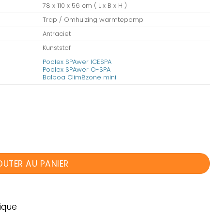
78 x 110 x 56 cm ( L x B x H )
Trap / Omhuizing warmtepomp
Antraciet
Kunststof
Poolex SPAwer ICESPA
Poolex SPAwer O-SPA
Balboa Clim8zone mini
OUTER AU PANIER
ique