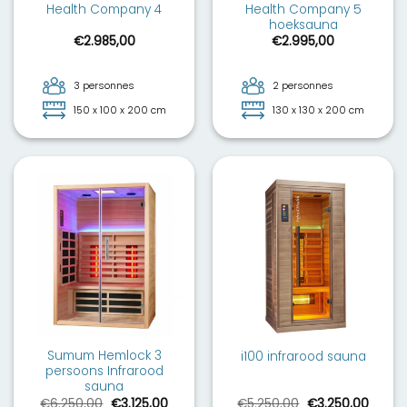
Health Company 5
Health Company 4
hoeksauna
€
2.985,00
€
2.995,00
3 personnes
2 personnes
150 x 100 x 200 cm
130 x 130 x 200 cm
Sumum Hemlock 3
i100 infrarood sauna
persoons Infrarood
sauna
Le
Le
Le
Le
€
6.250,00
€
3.125,00
€
5.250,00
€
3.250,00