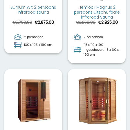
Sumum Wit 2 persoons
Hemlock Magnus 2
Infrarood sauna
persoons uitschuifbare
infrarood Sauna
Le
Le
Le
Le
€
5.750,00
€
2.875,00
€
3.250,00
€
2.925,00
prix
prix
prix
prix
initial
actuel
initial
actue
était :
est :
était :
est :
€5.750,00.
€2.875,00.
€3.250,00.
€2.925
2 personnes
2 personnes
130 x 105 x 190 cm
115 x 110 x 190
Ingeschoven: 115 x 60 x
190 cm