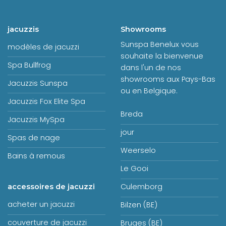
jacuzzis
Showrooms
Sunspa Benelux vous
modèles de jacuzzi
souhaite la bienvenue
Spa Bullfrog
dans l'un de nos
showrooms aux Pays-Bas
Jacuzzis Sunspa
ou en Belgique.
Jacuzzis Fox Elite Spa
Breda
Jacuzzis MySpa
jour
Spas de nage
Weerselo
Bains à remous
Le Gooi
Culemborg
accessoires de jacuzzi
acheter un jacuzzi
Bilzen (BE)
couverture de jacuzzi
Bruges (BE)