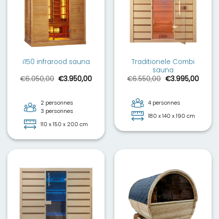
Traditionele Combi
i150 infrarood sauna
sauna
Le
Le
Le
Le
€
6.050,00
€
3.950,00
€
6.550,00
€
3.995,00
prix
prix
prix
prix
initial
actuel
initial
actue
était :
est :
était :
est :
€6.050,00.
€3.950,00.
€6.550,00.
€3.99
2 personnes
4 personnes
3 personnes
180 x 140 x 190 cm
110 x 150 x 200 cm