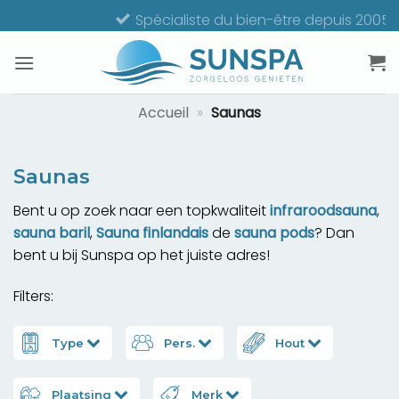
Passer
Spécialiste du bien-être depuis 2005
au
contenu
Accueil
»
Saunas
Saunas
Bent u op zoek naar een topkwaliteit
infraroodsauna
,
sauna baril
,
Sauna finlandais
de
sauna pods
? Dan
bent u bij Sunspa op het juiste adres!
Filters:
Type
Pers.
Hout
Plaatsing
Merk