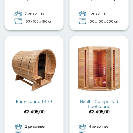
prix
prix
prix
prix
initial
actuel
initial
actue
était :
est :
était :
est :
€6.250,00.
€3.125,00.
€5.250,00.
€3.250
3 personnes
1 personne
163 x 105 x 190 cm
100 x 100 x 200 cm
Health Company 6
Barrelsauna TR170
hoeksauna
€
3.495,00
€
3.495,00
2 personnes
4 personnes