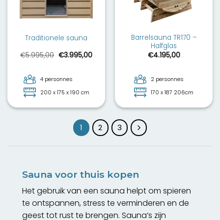
Barrelsauna TR170 –
Traditionele sauna
Halfglas
Le
Le
€
5.995,00
€
3.995,00
€
4.195,00
prix
prix
initial
actuel
était :
est :
€5.995,00.
€3.995,00.
4 personnes
2 personnes
200 x 175 x 190 cm
170 x 187 206cm
1
2
3
Sauna voor thuis kopen
Het gebruik van een sauna helpt om spieren
te ontspannen, stress te verminderen en de
geest tot rust te brengen. Sauna’s zijn