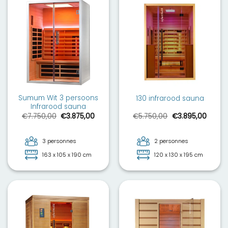
Sumum Wit 3 persoons
130 infrarood sauna
Infrarood sauna
Le
Le
Le
Le
€
7.750,00
€
3.875,00
€
5.750,00
€
3.895,00
prix
prix
prix
prix
initial
actuel
initial
actue
était :
est :
était :
est :
€7.750,00.
€3.875,00.
€5.750,00.
€3.895
3 personnes
2 personnes
163 x 105 x 190 cm
120 x 130 x 195 cm