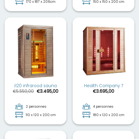
170 x 187 x 206cm
150 x 150 x 200 cm
i120 infrarood sauna
Health Company 7
Le
Le
€
5.550,00
€
3.495,00
€
3.695,00
prix
prix
initial
actuel
était :
est :
€5.550,00.
€3.495,00.
2 personnes
4 personnes
110 x 120 x 200 cm
180 x 120 x 200 cm