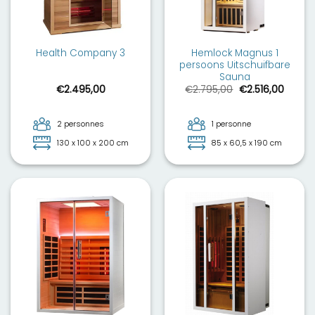
Hemlock Magnus 1
Health Company 3
persoons Uitschuifbare
Sauna
Le
Le
€
2.495,00
€
2.795,00
€
2.516,00
prix
prix
initial
actuel
était :
est :
€2.795,00.
€2.516
2 personnes
1 personne
130 x 100 x 200 cm
85 x 60,5 x 190 cm