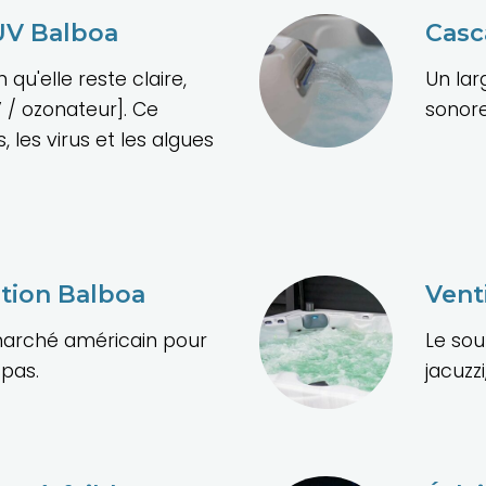
 UV Balboa
Casc
 qu'elle reste claire,
Un lar
V / ozonateur]. Ce
sonore
 les virus et les algues
tion Balboa
Vent
marché américain pour
Le sou
spas.
jacuzz