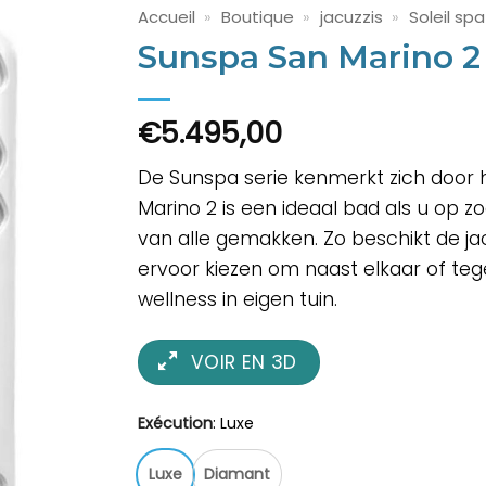
Accueil
»
Boutique
»
jacuzzis
»
Soleil spa
Sunspa San Marino 2
€
5.495,00
De Sunspa serie kenmerkt zich door 
Marino 2 is een ideaal bad als u op z
van alle gemakken. Zo beschikt de ja
ervoor kiezen om naast elkaar of tege
wellness in eigen tuin.
VOIR EN 3D
Exécution
:
Luxe
Luxe
Diamant