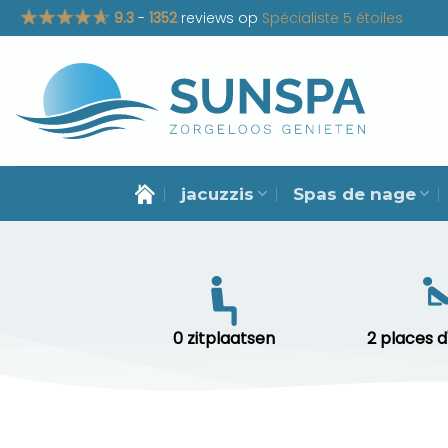
Passer
9.3
-
1352
reviews op
Spécialiste 5 étoiles
au
contenu
jacuzzis
Spas de nage
0 zitplaatsen
2 places 