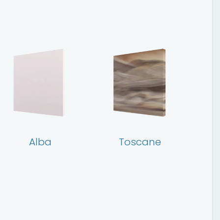
Alba
Toscane
C