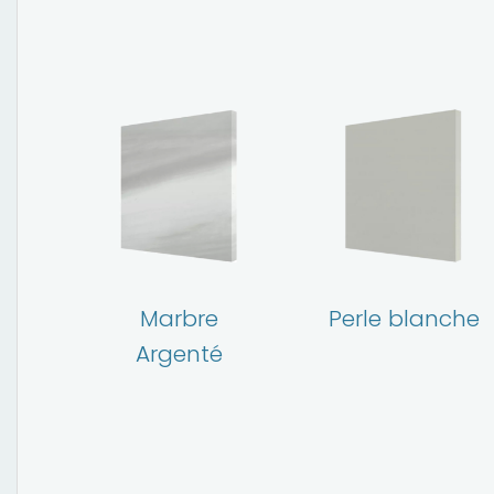
r
Marbre
Perle blanche
Argenté