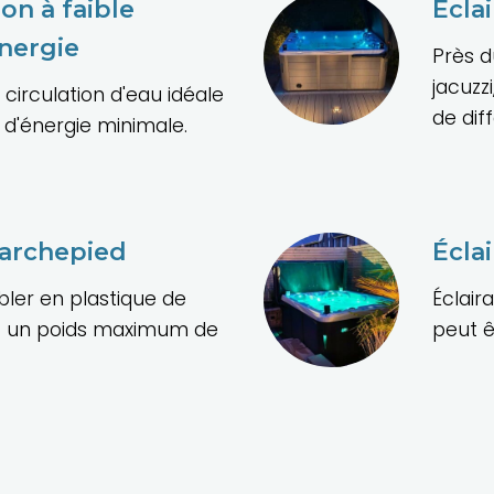
on à faible
Écla
nergie
Près d
jacuzz
irculation d'eau idéale
de dif
'énergie minimale.
marchepied
Écla
ler en plastique de
Éclair
nt un poids maximum de
peut ê