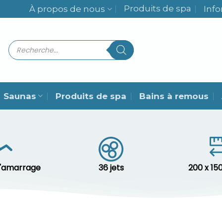
Produits de spa
À propos de nous
Inf
Recherche
de
produits
Saunas
Produits de spa
Bains à remous
d'amarrage
36 jets
200 x 15