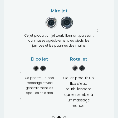
Miro jet
Gros-port
Ce jet produi
Ce jet produit un jet tourbillonnant puissant
déplaçant
tites bulles
qui masse agréablement les pieds, les
grand vol
re corps
jambes et les paumes des mains.
d'eau, u
massag
Mini-jet
puissan
Dico jet
Rota jet
et a un effet
Ce jet offre un bon
Ce jet produit un
érapeutique
massage et vise
flux d'eau
pour, par
généralement les
xemple, la
tourbillonnant
épaules et le dos
nuque, les
qui ressemble à
les et le dos
un massage
manuel