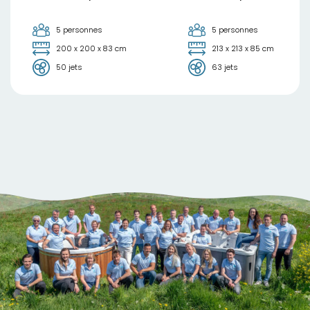
el
5,00.
5 personnes
5 personnes
200 x 200 x 83 cm
213 x 213 x 85 cm
50 jets
63 jets