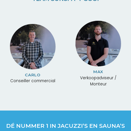
MAX
CARLO
Verkoopadviseur /
Conseiller commercial
Monteur
DÉ NUMMER 1 IN JACUZZI’S EN SAUNA’S