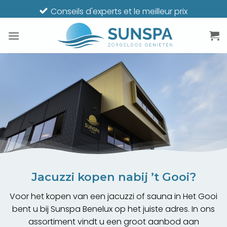
Passer
Conseils d'experts et le meilleur prix
au
contenu
Jacuzzi kopen nabij ’t Gooi?
Voor het kopen van een jacuzzi of sauna in Het Gooi
bent u bij Sunspa Benelux op het juiste adres. In ons
assortiment vindt u een groot aanbod aan