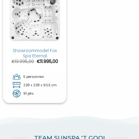
Showroommodel Fox
Spa Eternal
Le
Le
€
13.995,00
€
11.995,00
prix
prix
initial
actuel
était :
est :
€13.995,00.
€11.995,00.
5 personnes
228 x 228 x 93,5 cm
91 jets
TEAM SUNSPA 'T GOOI