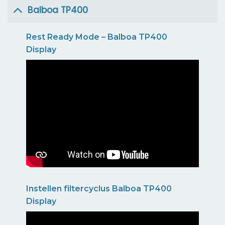
Balboa TP400
Rest Ready Mode – Balboa TP400
Display
Instellen filtercyclus Balboa TP400
Display