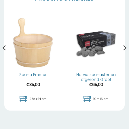
Harvia saunastenen
Sauna Emmer
afgerond Groot
€
35,00
€
65,00
25ø x 14 cm
10 - 15 cm