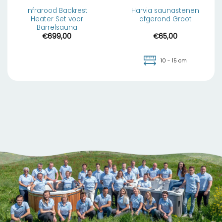
Infrarood Backrest
Harvia saunastenen
Heater Set voor
afgerond Groot
Barrelsauna
€
699,00
€
65,00
10 - 15 cm