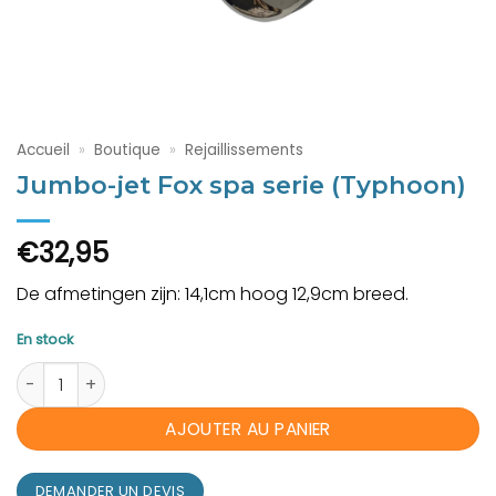
Accueil
»
Boutique
»
Rejaillissements
Jumbo-jet Fox spa serie (Typhoon)
€
32,95
De afmetingen zijn: 14,1cm hoog 12,9cm breed.
En stock
quantité de Jumbo-jet Fox spa serie (Typhoon)
AJOUTER AU PANIER
DEMANDER UN DEVIS