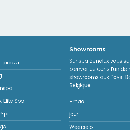
Showrooms
Sunspa Benelux vous sou
 jacuzzi
bienvenue dans l'un de 
g
showrooms aux Pays-Ba
Belgique.
unspa
x Elite Spa
Breda
ySpa
jour
age
Weerselo