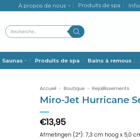
Produits de spa
À propos de nous
Inf
Recherche
de
produits
Saunas
Produits de spa
Bains à remous
Accueil
»
Boutique
»
Rejaillissements
Miro-Jet Hurricane S
€
13,95
Afmetingen (2″): 7,3 cm hoog x 5,0 