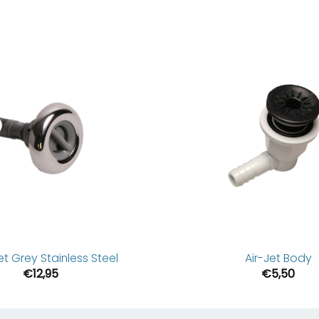
et Grey Stainless Steel
Air-Jet Body
€
12,95
€
5,50