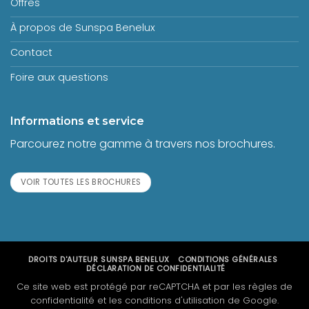
Offres
À propos de Sunspa Benelux
Contact
Foire aux questions
Informations et service
Parcourez notre gamme à travers nos brochures.
VOIR TOUTES LES BROCHURES
DROITS D'AUTEUR
SUNSPA BENELUX
CONDITIONS GÉNÉRALES
DÉCLARATION DE CONFIDENTIALITÉ
Ce site web est protégé par reCAPTCHA et par les règles de
confidentialité et les conditions d'utilisation de Google.