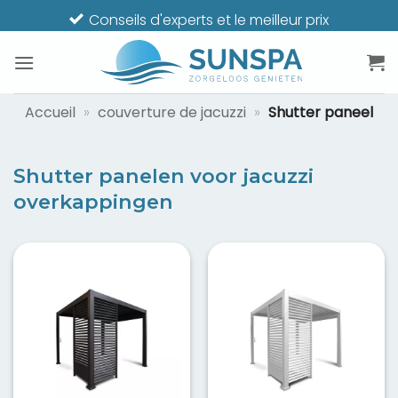
Passer
Conseils d'experts et le meilleur prix
au
contenu
Accueil
»
couverture de jacuzzi
»
Shutter paneel
Shutter panelen voor jacuzzi
overkappingen