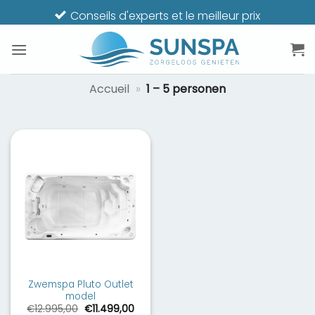
Passer
Conseils d'experts et le meilleur prix
au
contenu
Accueil
»
1 – 5 personen
Zwemspa Pluto Outlet
model
Le
Le
€
12.995,00
€
11.499,00