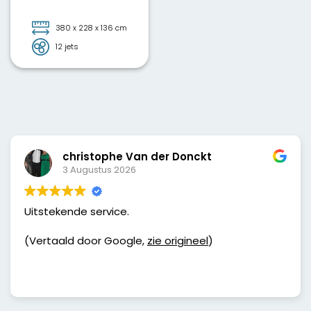
prix
prix
initial
actuel
était :
est :
€12.995,00.
€11.499,00.
380 x 228 x 136 cm
12 jets
christophe Van der Donckt
3 Augustus 2026
Uitstekende service.
(Vertaald door Google,
zie origineel
)