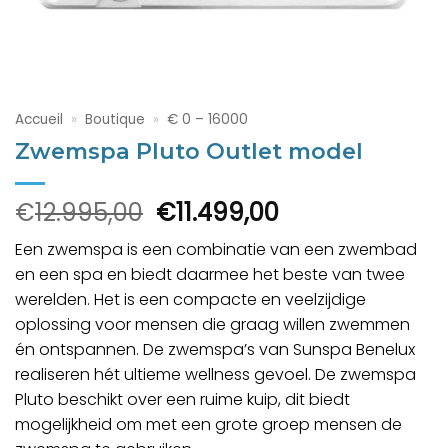
Accueil
»
Boutique
»
€ 0 – 16000
Zwemspa Pluto Outlet model
Le
Le
€
12.995,00
€
11.499,00
prix
prix
Een zwemspa is een combinatie van een zwembad
initial
actuel
en een spa en biedt daarmee het beste van twee
était :
est :
werelden. Het is een compacte en veelzijdige
€12.995,00.
€11.499,00.
oplossing voor mensen die graag willen zwemmen
én ontspannen. De zwemspa’s van Sunspa Benelux
realiseren hét ultieme wellness gevoel. De zwemspa
Pluto beschikt over een ruime kuip, dit biedt
mogelijkheid om met een grote groep mensen de