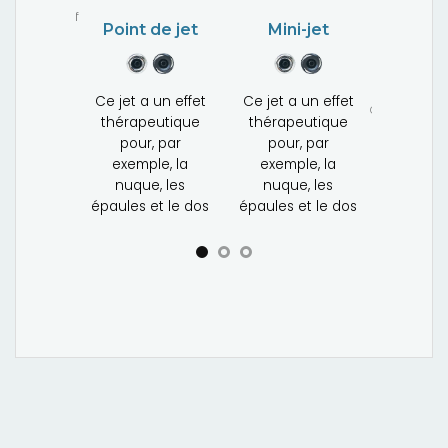
ement rotatif
Point de jet
Mini-jet
Dico je
Ce jet a un effet
Ce jet a un effet
Ce jet offre u
thérapeutique
thérapeutique
massage et 
pour, par
pour, par
généralement
exemple, la
exemple, la
épaules et le
nuque, les
nuque, les
épaules et le dos
épaules et le dos