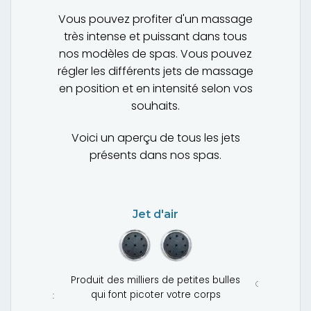
Vous pouvez profiter d'un massage
très intense et puissant dans tous
nos modèles de spas. Vous pouvez
régler les différents jets de massage
en position et en intensité selon vos
souhaits.
Voici un aperçu de tous les jets
présents dans nos spas.
Jet d'air
Jet de
massage
Produit des milliers de petites bulles
 cinq sorties
Ce jet produit
qui font picoter votre corps
ce jet créent
qui masse a
n massage
jambes e