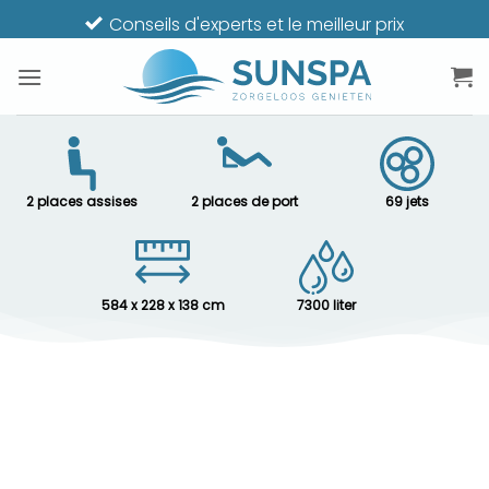
Passer
Conseils d'experts et le meilleur prix
au
contenu
2 places assises
2 places de port
69 jets
584 x 228 x 138 cm
7300 liter