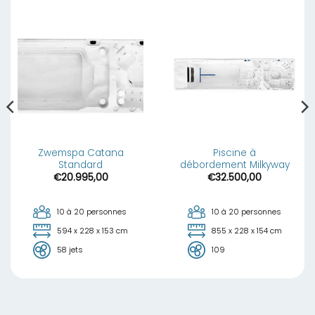
Zwemspa Catana
Piscine à
Standard
débordement Milkyway
€
20.995,00
€
32.500,00
10 à 20 personnes
10 à 20 personnes
594 x 228 x 153 cm
855 x 228 x 154 cm
58 jets
109