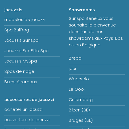
jacuzzis
Showrooms
Sunspa Benelux vous
modèles de jacuzzi
souhaite la bienvenue
Spa Bullfrog
dans l'un de nos
showrooms aux Pays-Bas
Jacuzzis Sunspa
ou en Belgique.
Jacuzzis Fox Elite Spa
Breda
Jacuzzis MySpa
jour
Spas de nage
Weerselo
Bains à remous
Le Gooi
Culemborg
accessoires de jacuzzi
acheter un jacuzzi
Bilzen (BE)
couverture de jacuzzi
Bruges (BE)