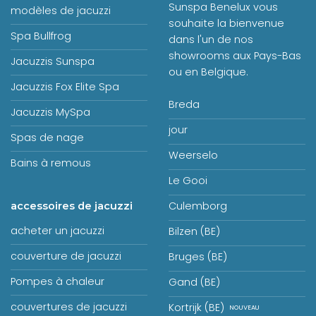
Sunspa Benelux vous
modèles de jacuzzi
souhaite la bienvenue
Spa Bullfrog
dans l'un de nos
showrooms aux Pays-Bas
Jacuzzis Sunspa
ou en Belgique.
Jacuzzis Fox Elite Spa
Breda
Jacuzzis MySpa
jour
Spas de nage
Weerselo
Bains à remous
Le Gooi
Culemborg
accessoires de jacuzzi
acheter un jacuzzi
Bilzen (BE)
couverture de jacuzzi
Bruges (BE)
Pompes à chaleur
Gand (BE)
couvertures de jacuzzi
Kortrijk (BE)