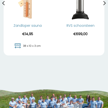
Zandloper sauna
RVS schoorsteen
€
14,95
€
699,00
38 x 10 x 3 cm