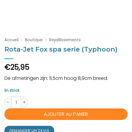
Accueil
»
Boutique
»
Rejaillissements
Rota-Jet Fox spa serie (Typhoon)
€
25,95
De afmetingen zijn: 11,5cm hoog 8,9cm breed.
En stock
quantité de Rota-Jet Fox spa serie (Typhoon)
AJOUTER AU PANIER
DEMANDER UN DEVIS