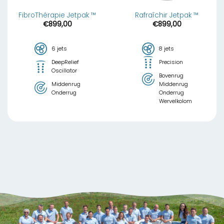
FibroThérapie Jetpak ™
Rafraîchir Jetpak ™
€
899,00
€
899,00
6 jets
8 jets
DeepRelief
Precision
Oscillator
Bovenrug
Middenrug
Middenrug
Onderrug
Onderrug
Wervelkolom