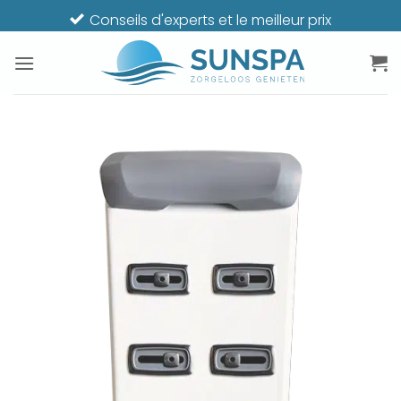
Passer
Conseils d'experts et le meilleur prix
au
contenu