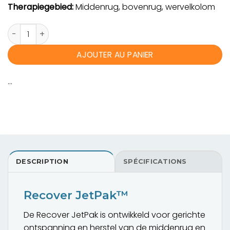
Therapiegebied:
Middenrug, bovenrug, wervelkolom
quantité de Recover Jetpak ™
AJOUTER AU PANIER
...
DESCRIPTION
SPÉCIFICATIONS
Recover JetPak™
De Recover JetPak is ontwikkeld voor gerichte
ontspanning en herstel van de middenrug en