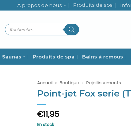
Produits de spa
À propos de nous
Inf
Recherche
de
produits
Saunas
Produits de spa
Bains à remous
Accueil
»
Boutique
»
Rejaillissements
Point-jet Fox serie 
€
11,95
En stock