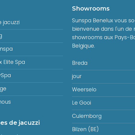
Showrooms
Sunspa Benelux vous sou
 jacuzzi
bienvenue dans l'un de 
g
showrooms aux Pays-Ba
Belgique.
unspa
x Elite Spa
Breda
ySpa
jour
age
Weerselo
mous
Le Gooi
Culemborg
es de jacuzzi
Bilzen (BE)