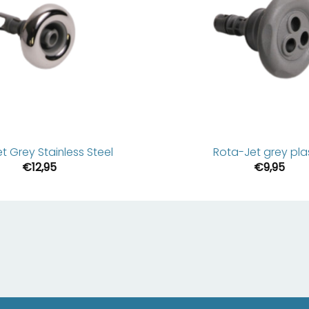
et Grey Stainless Steel
Rota-Jet grey pla
€
12,95
€
9,95