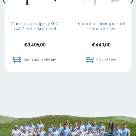
Orion overkapping 360
Verticaal louvrepaneel
x 400 cm – Antraciet
– 1 meter – wit
€
3.495,00
€
449,00
360 x 400 x 255 cm
95 x 235 cm