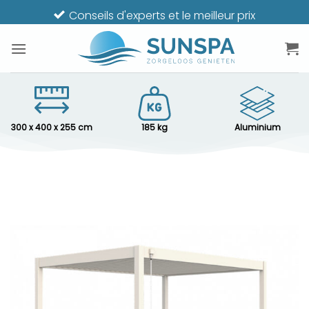
Passer
Spécialiste du bien-être depuis 2005
au
contenu
300 x 400 x 255 cm
185 kg
Aluminium