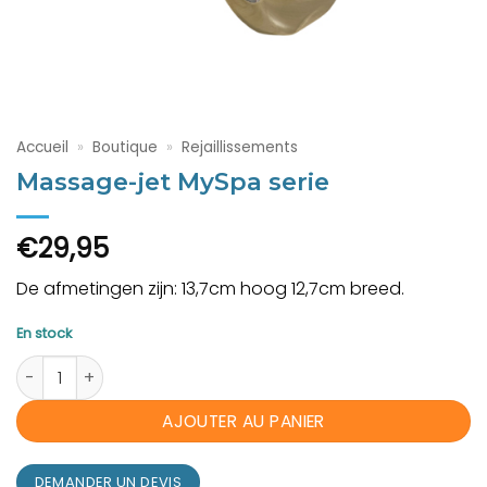
Accueil
»
Boutique
»
Rejaillissements
Massage-jet MySpa serie
€
29,95
De afmetingen zijn: 13,7cm hoog 12,7cm breed.
En stock
quantité de Massage-jet MySpa serie
AJOUTER AU PANIER
DEMANDER UN DEVIS