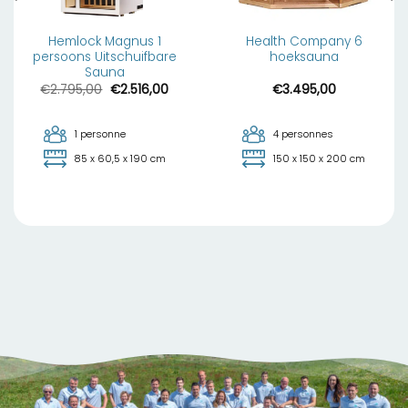
Hemlock Magnus 1
Health Company 6
persoons Uitschuifbare
hoeksauna
Sauna
Le
Le
€
2.795,00
€
2.516,00
€
3.495,00
prix
prix
initial
actuel
était :
est :
€2.795,00.
€2.516,00.
1 personne
4 personnes
85 x 60,5 x 190 cm
150 x 150 x 200 cm