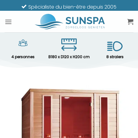
Passer
Techniciens de service propres
au
contenu
4 personnes
B180 x D120 x H200 cm
8 stralers