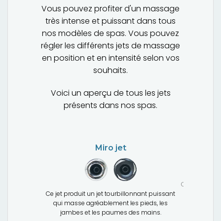
Vous pouvez profiter d'un massage
très intense et puissant dans tous
nos modèles de spas. Vous pouvez
régler les différents jets de massage
en position et en intensité selon vos
souhaits.
Voici un aperçu de tous les jets
présents dans nos spas.
Miro jet
Gros-port
Ce jet produi
Ce jet produit un jet tourbillonnant puissant
déplaçant
tites bulles
qui masse agréablement les pieds, les
grand vol
re corps
jambes et les paumes des mains.
d'eau, u