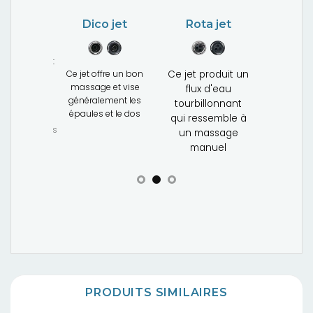
massag
Mini-jet
puissan
Dico jet
Rota jet
et a un effet
Ce jet offre un bon
Ce jet produit un
érapeutique
massage et vise
flux d'eau
pour, par
généralement les
xemple, la
tourbillonnant
épaules et le dos
nuque, les
qui ressemble à
les et le dos
un massage
manuel
PRODUITS SIMILAIRES