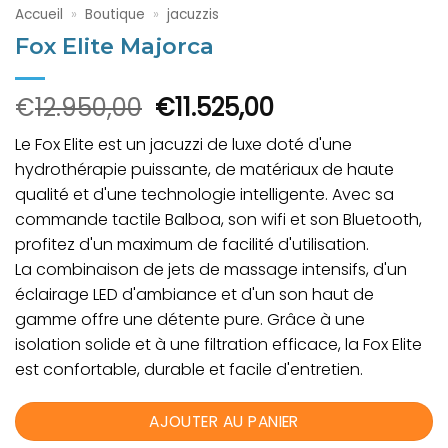
Accueil
»
Boutique
»
jacuzzis
Fox Elite Majorca
Le
Le
€
12.950,00
€
11.525,00
prix
prix
Le Fox Elite est un jacuzzi de luxe doté d'une
initial
actuel
hydrothérapie puissante, de matériaux de haute
était :
est :
qualité et d'une technologie intelligente. Avec sa
€12.950,00.
€11.525,00.
commande tactile Balboa, son wifi et son Bluetooth,
profitez d'un maximum de facilité d'utilisation.
La combinaison de jets de massage intensifs, d'un
éclairage LED d'ambiance et d'un son haut de
gamme offre une détente pure. Grâce à une
isolation solide et à une filtration efficace, la Fox Elite
est confortable, durable et facile d'entretien.
AJOUTER AU PANIER