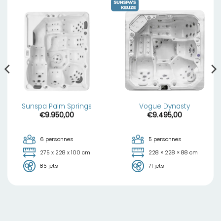
Sunspa Palm Springs
Vogue Dynasty
€
9.950,00
€
9.495,00
6 personnes
5 personnes
275 x 228 x 100 cm
228 × 228 × 88 cm
85 jets
71 jets