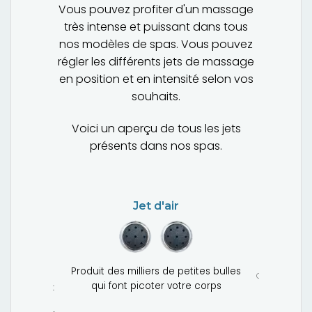
Vous pouvez profiter d'un massage
très intense et puissant dans tous
nos modèles de spas. Vous pouvez
régler les différents jets de massage
en position et en intensité selon vos
souhaits.
Voici un aperçu de tous les jets
présents dans nos spas.
Miro jet
Gros-port
Ce jet produi
déplaçant
Ce jet produit un jet tourbillonnant puissant
etites bulles
qui masse agréablement les pieds, les
grand vol
re corps
jambes et les paumes des mains.
d'eau, u
massag