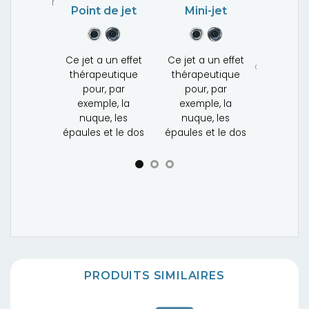
Mini-jet
puissan
Dico jet
Rota jet
jet a un effet
Ce jet offre un bon
Ce jet produit un
érapeutique
massage et vise
flux d'eau
pour, par
généralement les
xemple, la
tourbillonnant
épaules et le dos
nuque, les
qui ressemble à
les et le dos
un massage
manuel
PRODUITS SIMILAIRES