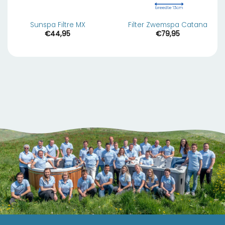
Sunspa Filtre MX
Filter Zwemspa Catana
€
44,95
€
79,95