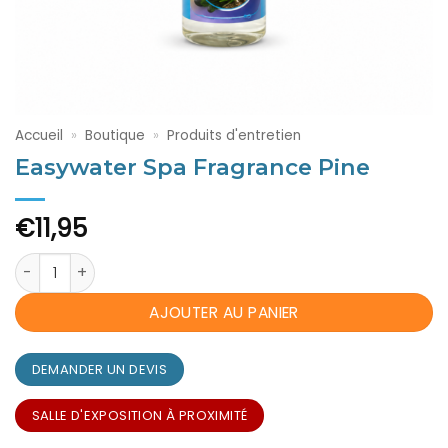
Accueil
»
Boutique
»
Produits d'entretien
Easywater Spa Fragrance Pine
€
11,95
quantité de Easywater Spa Fragrance Pine
AJOUTER AU PANIER
DEMANDER UN DEVIS
SALLE D'EXPOSITION À PROXIMITÉ