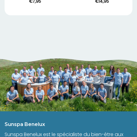
€
7,95
€
14,95
Sunspa Benelux
Sunspa Benelux est le spécialiste du bien-être aux