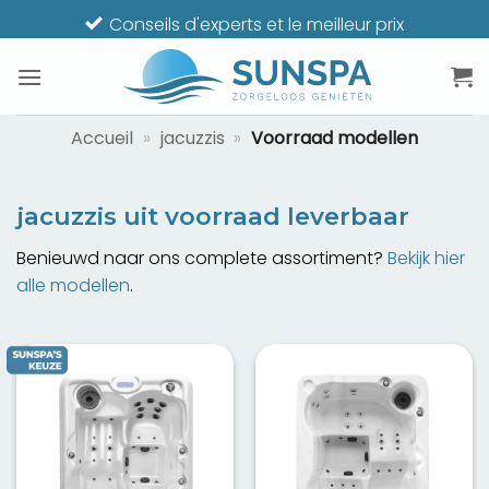
Passer
Conseils d'experts et le meilleur prix
au
contenu
Accueil
»
jacuzzis
»
Voorraad modellen
jacuzzis
uit voorraad leverbaar
Benieuwd naar ons complete assortiment?
Bekijk hier
alle modellen
.