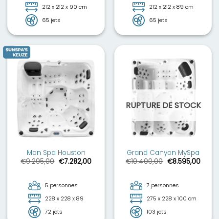
212 x 212 x 90 cm
212 x 212 x 89 cm
65 jets
65 jets
RUPTURE DE STOCK
Mon Spa Houston
Grand Canyon MySpa
Le
Le
Le
Le
€
9.295,00
€
7.282,00
€
10.400,00
€
8.595,00
prix
prix
prix
prix
initial
actuel
initial
actue
était :
est :
était :
est :
€9.295,00.
€7.282,00.
€10.400,00.
€8.59
5 personnes
7 personnes
228 x 228 x 89
275 x 228 x 100 cm
72 jets
103 jets