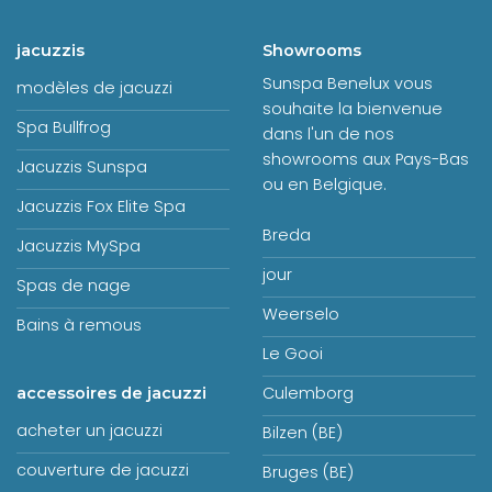
jacuzzis
Showrooms
Sunspa Benelux vous
modèles de jacuzzi
souhaite la bienvenue
Spa Bullfrog
dans l'un de nos
showrooms aux Pays-Bas
Jacuzzis Sunspa
ou en Belgique.
Jacuzzis Fox Elite Spa
Breda
Jacuzzis MySpa
jour
Spas de nage
Weerselo
Bains à remous
Le Gooi
Culemborg
accessoires de jacuzzi
acheter un jacuzzi
Bilzen (BE)
couverture de jacuzzi
Bruges (BE)