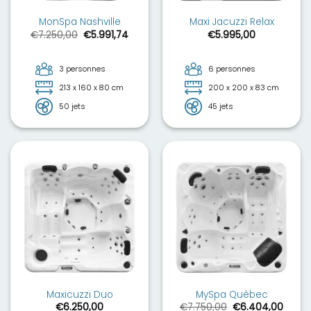
MonSpa Nashville
Maxi Jacuzzi Relax
Le
Le
€
7.250,00
€
5.991,74
€
5.995,00
prix
prix
initial
actuel
était :
est :
€7.250,00.
€5.991,74.
3 personnes
6 personnes
213 x 160 x 80 cm
200 x 200 x 83 cm
50 jets
45 jets
Maxicuzzi Duo
MySpa Québec
Le
Le
€
6.250,00
€
7.750,00
€
6.404,00