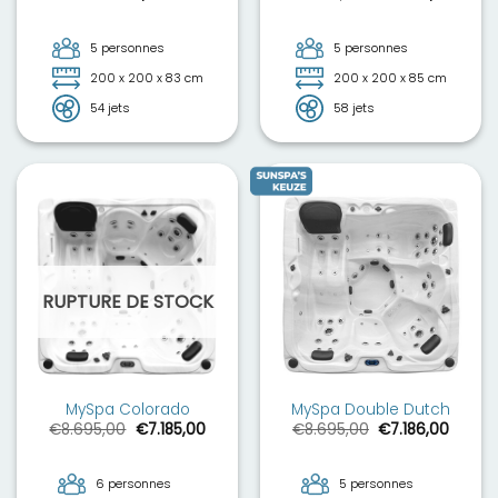
prix
prix
initial
actue
était :
est :
€7.750,00.
€6.40
5 personnes
5 personnes
200 x 200 x 83 cm
200 x 200 x 85 cm
54 jets
58 jets
RUPTURE DE STOCK
MySpa Colorado
MySpa Double Dutch
Le
Le
Le
Le
€
8.695,00
€
7.185,00
€
8.695,00
€
7.186,00
prix
prix
prix
prix
initial
actuel
initial
actuel
était :
est :
était :
est :
€8.695,00.
€7.185,00.
€8.695,00.
€7.186
6 personnes
5 personnes